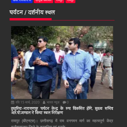
पर्यटन / दर्शनीय स्थल
रवि 15 मार्च, 2020
भारत न्यूज़
0
तुरतुरिया-नारायणपुर पर्यटन केन्द्र के रूप विकसित होंगे, मुख्य सचिव
आर.पी.मण्डल ने किया स्थल निरीक्षण
रायपुर (बीएनएस)। छत्तीसगढ़ में राम वनगमन मार्ग का महत्वपूर्ण केंद्र
बलौदाबाजार जिले के तुरतुरिया एवं इसके...