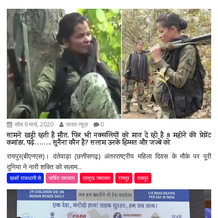
सोम 9 मार्च, 2020
भारत न्यूज़
0
सामने खड़ी रहती है मौत, फिर भी नक्सलियों को मात दे रही है 8 महीने की प्रेग्नेंट
कमांडर, पढ़े…….. सुनैना कौन है? सलाम उनके हिम्मत और जज्बे को
रायपुर(बीएनएस)। दंतेवाड़ा (छत्तीसगढ़) अंतरराष्ट्रीय महिला दिवस के मौके पर पूरी
दुनिया ने नारी शक्ति को सलाम...
खबरें राजधानी से
चर्चित समाचार
प्रमुख समाचार
रायपुर
रायपुर