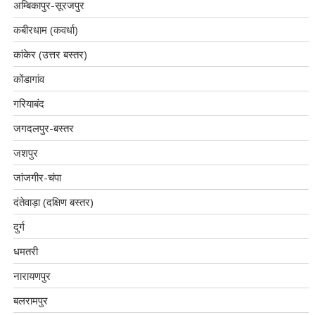
अम्बिकापुर-सूरजपुर
कबीरधाम (कवर्धा)
कांकेर (उत्तर बस्तर)
कोंडागांव
गरियाबंद
जगदलपुर-बस्तर
जशपुर
जांजगीर-चंपा
दंतेवाड़ा (दक्षिण बस्तर)
दुर्ग
धमतरी
नारायणपुर
बलरामपुर