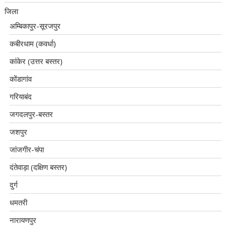
जिला
अम्बिकापुर-सूरजपुर
कबीरधाम (कवर्धा)
कांकेर (उत्तर बस्तर)
कोंडागांव
गरियाबंद
जगदलपुर-बस्तर
जशपुर
जांजगीर-चंपा
दंतेवाड़ा (दक्षिण बस्तर)
दुर्ग
धमतरी
नारायणपुर