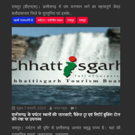
रायपुर (बीएनएस)। छत्तीसगढ़ में राम वनगमन मार्ग का महत्वपूर्ण केंद्र
बलौदाबाजार जिले के तुरतुरिया एवं इसके...
खबरें राजधानी से
पर्यटन / दर्शनीय स्थल
रायपुर
रायपुर
शुक्र 7 फ़रवरी, 2020
भारत न्यूज़
0
छत्तीसगढ़ के पर्यटन स्थलों की जानकारी, पैकेज टूर एवं रिसॉर्ट बुकिंग टोल
फ्री नंबर पर उपलब्ध
रायपुर। पर्यटन की दृष्टि से छत्तीसगढ़ अत्यंत समृद्ध राज्य है। यहां की
प्राकृतिक गुफाएं, जलप्रपात, अभ्यारण्य...