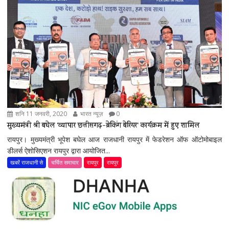
शनि 11 जनवरी, 2020
भारत न्यूज़
0
मुख्यमंत्री श्री बघेल ‘व्यापार छत्तीसगढ़-ब्रेकिंग बेरियर‘ कार्यक्रम में हुए शामिल
रायपुर। मुख्यमंत्री भूपेश बघेल आज राजधानी रायपुर में फेडरेशन ऑफ ऑटोमोबाइल
डीलर्स ऐशोसिएशन रायपुर द्वारा आयोजित...
खबरें राजधानी से
चर्चित समाचार
रायपुर
रायपुर