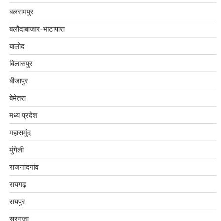
बलरामपुर
बलौदाबाजार-भाटापारा
बालोद
बिलासपुर
बीजापुर
बेमेतरा
मध्य प्रदेश
महासमुंद
मुंगेली
राजनांदगांव
रायगढ़
रायपुर
सरगुजा