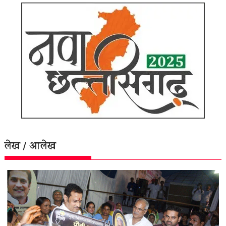
लेख / आलेख