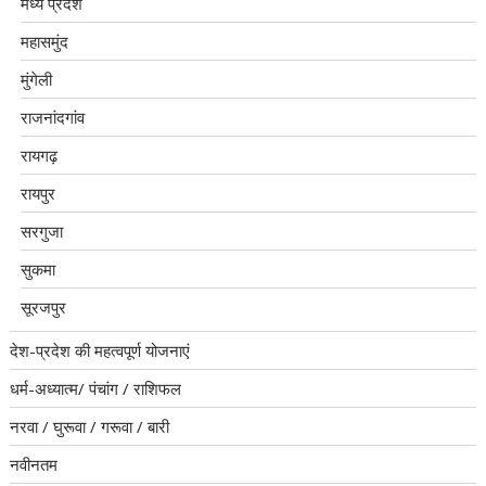
मध्य प्रदेश
महासमुंद
मुंगेली
राजनांदगांव
रायगढ़
रायपुर
सरगुजा
सुकमा
सूरजपुर
देश-प्रदेश की महत्वपूर्ण योजनाएं
धर्म-अध्यात्म/ पंचांग / राशिफल
नरवा / घुरूवा / गरूवा / बारी
नवीनतम