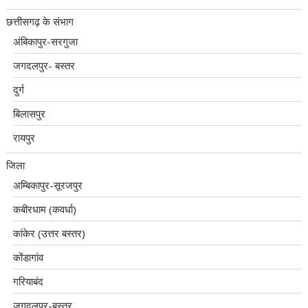
छत्तीसगढ़ के संभाग
अंबिकापुर-सरगुजा
जगदलपुर- बस्तर
दुर्ग
बिलासपुर
रायपुर
जिला
अम्बिकापुर-सूरजपुर
कबीरधाम (कवर्धा)
कांकेर (उत्तर बस्तर)
कोंडागांव
गरियाबंद
जगदलपुर-बस्तर