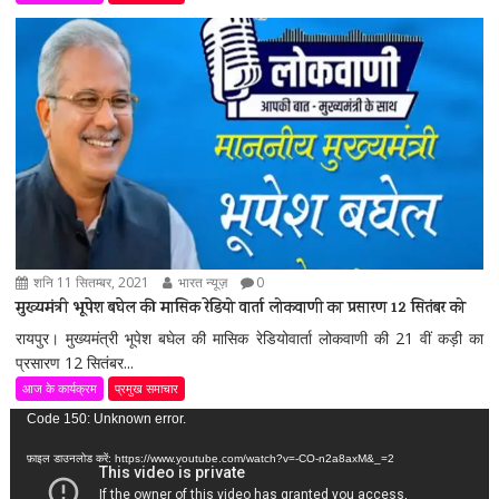
शनि 11 सितम्बर, 2021
भारत न्यूज़
0
मुख्यमंत्री भूपेश बघेल की मासिक रेडियो वार्ता लोकवाणी का प्रसारण 12 सितंबर को
रायपुर। मुख्यमंत्री भूपेश बघेल की मासिक रेडियोवार्ता लोकवाणी की 21 वीं कड़ी का
प्रसारण 12 सितंबर...
आज के कार्यक्रम
प्रमुख समाचार
वीडियो
Code 150: Unknown error.
प्लेयर
फ़ाइल डाउनलोड करें: https://www.youtube.com/watch?v=-CO-n2a8axM&_=2