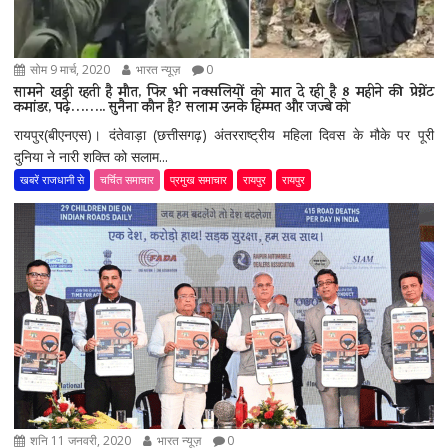
सोम 9 मार्च, 2020
भारत न्यूज़
0
सामने खड़ी रहती है मौत, फिर भी नक्सलियों को मात दे रही है 8 महीने की प्रेग्नेंट
कमांडर, पढ़े…….. सुनैना कौन है? सलाम उनके हिम्मत और जज्बे को
रायपुर(बीएनएस)। दंतेवाड़ा (छत्तीसगढ़) अंतरराष्ट्रीय महिला दिवस के मौके पर पूरी
दुनिया ने नारी शक्ति को सलाम...
खबरें राजधानी से
चर्चित समाचार
प्रमुख समाचार
रायपुर
रायपुर
शनि 11 जनवरी, 2020
भारत न्यूज़
0