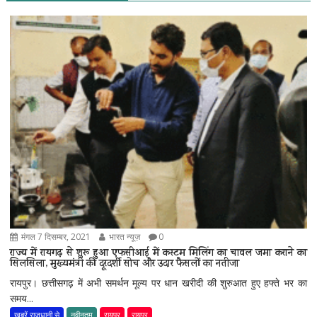
मंगल 7 दिसम्बर, 2021
भारत न्यूज़
0
राज्य में रायगढ़ से शुरू हुआ एफसीआई में कस्टम मिलिंग का चावल जमा कराने का
सिलसिला, मुख्यमंत्री की दूरदर्शी सोच और उदार फैसलों का नतीजा
रायपुर। छत्तीसगढ़ में अभी समर्थन मूल्य पर धान खरीदी की शुरुआत हुए हफ्ते भर का
समय...
खबरें राजधानी से
नवीनतम
रायपुर
रायपुर