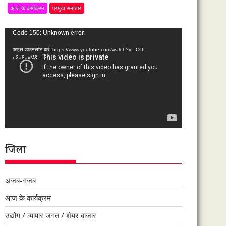
आज के कार्यक्रम
प्रमुख समाचार
वीडियो
Code 150: Unknown error.
प्लेयर
फ़ाइल डाउनलोड करें: https://www.youtube.com/watch?v=-CO-
n2a8axM&_=2
जिला
अजब-गजब
आज के कार्यक्रम
उद्योग / व्यापार जगत / शेयर बाजार