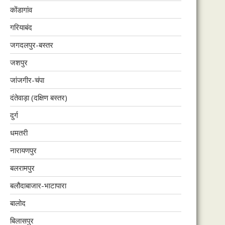
कोंडागांव
गरियाबंद
जगदलपुर-बस्तर
जशपुर
जांजगीर-चंपा
दंतेवाड़ा (दक्षिण बस्तर)
दुर्ग
धमतरी
नारायणपुर
बलरामपुर
बलौदाबाजार-भाटापारा
बालोद
बिलासपुर