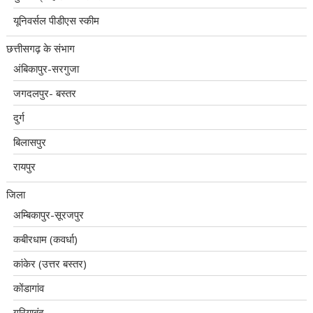
यूनिवर्सल पीडीएस स्कीम
छत्तीसगढ़ के संभाग
अंबिकापुर-सरगुजा
जगदलपुर- बस्तर
दुर्ग
बिलासपुर
रायपुर
जिला
अम्बिकापुर-सूरजपुर
कबीरधाम (कवर्धा)
कांकेर (उत्तर बस्तर)
कोंडागांव
गरियाबंद