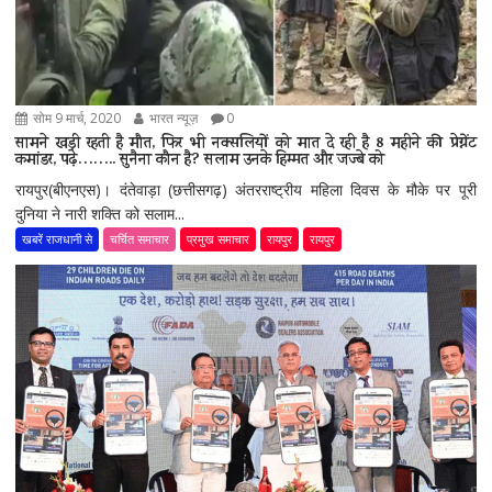
सोम 9 मार्च, 2020
भारत न्यूज़
0
सामने खड़ी रहती है मौत, फिर भी नक्सलियों को मात दे रही है 8 महीने की प्रेग्नेंट
कमांडर, पढ़े…….. सुनैना कौन है? सलाम उनके हिम्मत और जज्बे को
रायपुर(बीएनएस)। दंतेवाड़ा (छत्तीसगढ़) अंतरराष्ट्रीय महिला दिवस के मौके पर पूरी
दुनिया ने नारी शक्ति को सलाम...
खबरें राजधानी से
चर्चित समाचार
प्रमुख समाचार
रायपुर
रायपुर