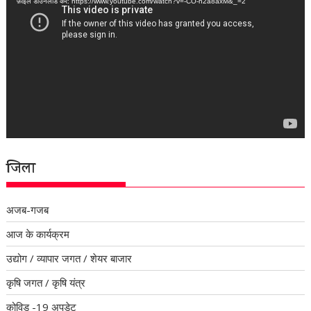
फ़ाइल डाउनलोड करें: https://www.youtube.com/watch?v=-CO-n2a8axM&_=2
जिला
अजब-गजब
आज के कार्यक्रम
उद्योग / व्यापार जगत / शेयर बाजार
कृषि जगत / कृषि यंत्र
कोविड -19 अपडेट