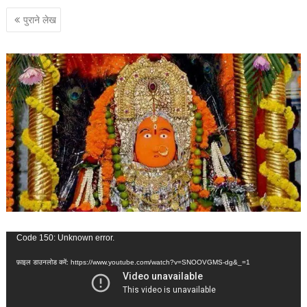
पोस्ट्स
पुराने लेख
नेविगेशन
वीडियो
Code 150: Unknown error.
प्लेयर
फ़ाइल डाउनलोड करें: https://www.youtube.com/watch?v=SNOOVGMS-dg&_=1