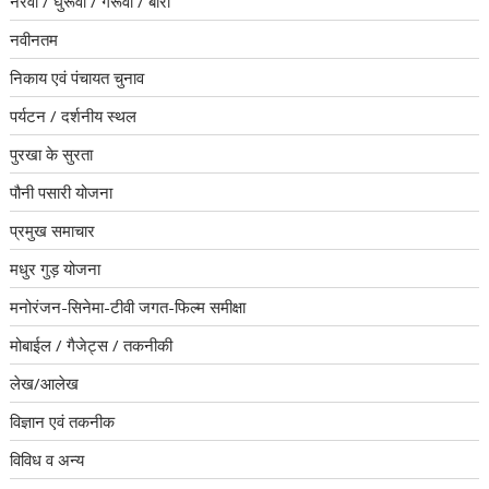
नरवा / घुरूवा / गरूवा / बारी
नवीनतम
निकाय एवं पंचायत चुनाव
पर्यटन / दर्शनीय स्थल
पुरखा के सुरता
पौनी पसारी योजना
प्रमुख समाचार
मधुर गुड़ योजना
मनोरंजन-सिनेमा-टीवी जगत-फिल्म समीक्षा
मोबाईल / गैजेट्स / तकनीकी
लेख/आलेख
विज्ञान एवं तकनीक
विविध व अन्य