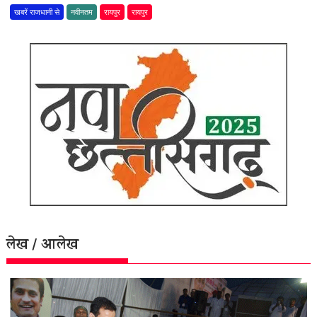
खबरें राजधानी से
नवीनतम
रायपुर
रायपुर
लेख / आलेख