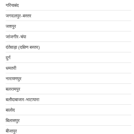
गरियाबंद
जगदलपुर-बस्तर
जशपुर
जांजगीर-चंपा
दंतेवाड़ा (दक्षिण बस्तर)
दुर्ग
धमतरी
नारायणपुर
बलरामपुर
बलौदाबाजार-भाटापारा
बालोद
बिलासपुर
बीजापुर