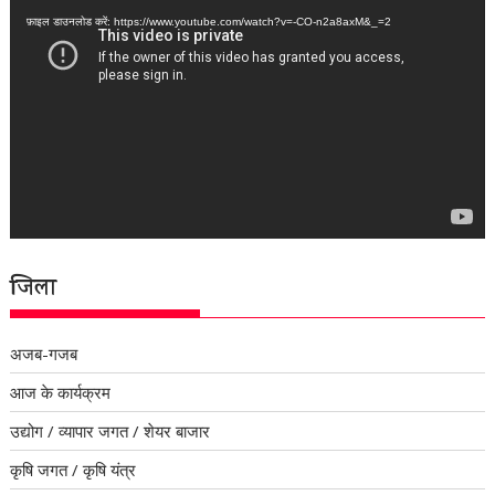
प्लेयर
फ़ाइल डाउनलोड करें: https://www.youtube.com/watch?v=-CO-n2a8axM&_=2
जिला
अजब-गजब
आज के कार्यक्रम
उद्योग / व्यापार जगत / शेयर बाजार
कृषि जगत / कृषि यंत्र