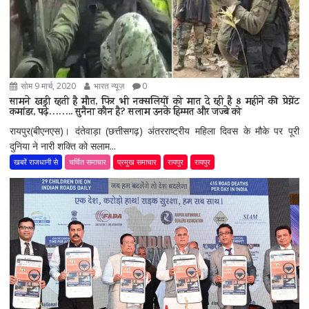
सोम 9 मार्च, 2020
भारत न्यूज़
0
सामने खड़ी रहती है मौत, फिर भी नक्सलियों को मात दे रही है 8 महीने की प्रेग्नेंट
कमांडर, पढ़े…….. सुनैना कौन है? सलाम उनके हिम्मत और जज्बे को
रायपुर(बीएनएस)। दंतेवाड़ा (छत्तीसगढ़) अंतरराष्ट्रीय महिला दिवस के मौके पर पूरी
दुनिया ने नारी शक्ति को सलाम...
खबरें राजधानी से
चर्चित समाचार
प्रमुख समाचार
रायपुर
रायपुर