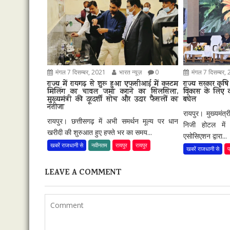
मंगल 7 दिसम्बर, 2021
भारत न्यूज़
0
मंगल 7 दिसम्बर,
राज्य में रायगढ़ से शुरू हुआ एफसीआई में कस्टम
राज्य सरकार कृषि क
मिलिंग का चावल जमा कराने का सिलसिला,
विकास के लिए कृत
मुख्यमंत्री की दूरदर्शी सोच और उदार फैसलों का
बघेल
नतीजा
रायपुर। मुख्यमंत
रायपुर। छत्तीसगढ़ में अभी समर्थन मूल्य पर धान
निजी होटल में 
खरीदी की शुरुआत हुए हफ्ते भर का समय...
एसोसिएशन द्वारा...
खबरें राजधानी से
नवीनतम
रायपुर
रायपुर
खबरें राजधानी से
प
LEAVE A COMMENT