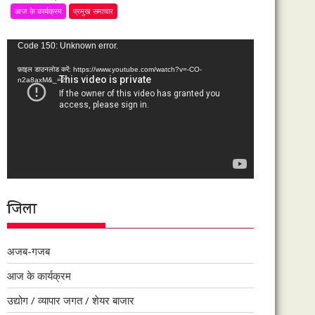
आज के कार्यक्रम
प्रमुख समाचार
वीडियो
Code 150: Unknown error.
प्लेयर
फ़ाइल डाउनलोड करें: https://www.youtube.com/watch?v=-CO-
n2a8axM&_=2
जिला
अजब-गजब
आज के कार्यक्रम
उद्योग / व्यापार जगत / शेयर बाजार