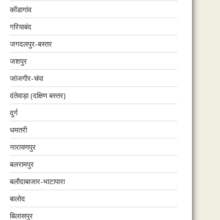
कोंडागांव
गरियाबंद
जगदलपुर-बस्तर
जशपुर
जांजगीर-चंपा
दंतेवाड़ा (दक्षिण बस्तर)
दुर्ग
धमतरी
नारायणपुर
बलरामपुर
बलौदाबाजार-भाटापारा
बालोद
बिलासपुर