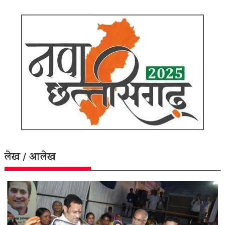
लेख / आलेख