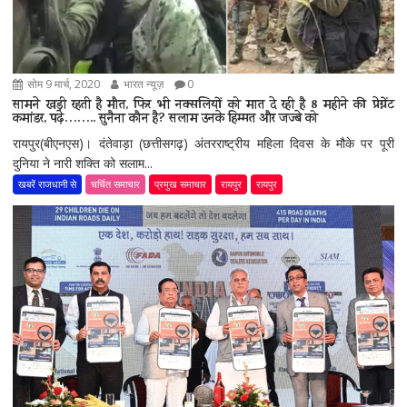
सोम 9 मार्च, 2020
भारत न्यूज़
0
सामने खड़ी रहती है मौत, फिर भी नक्सलियों को मात दे रही है 8 महीने की प्रेग्नेंट
कमांडर, पढ़े…….. सुनैना कौन है? सलाम उनके हिम्मत और जज्बे को
रायपुर(बीएनएस)। दंतेवाड़ा (छत्तीसगढ़) अंतरराष्ट्रीय महिला दिवस के मौके पर पूरी
दुनिया ने नारी शक्ति को सलाम...
खबरें राजधानी से
चर्चित समाचार
प्रमुख समाचार
रायपुर
रायपुर