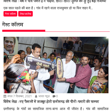
विशेष लेख : अब न पांव फंसते हैं न पहियां, छोटी-छोटी दूरियों की दूर हुई बड़ी समस्या
एक साल पहले की बात है। गांव में रहने वाला राजकुमार हो या फिर शहर में...
गेस्ट कॉलम
लेख/आलेख
गेस्ट कॉलम
मंगल 7 दिसम्बर, 2021
भारत न्यूज़
0
विशेष लेख : नए फैसलों से मजबूत होती छत्तीसगढ़ की पौनी-पसारी की परम्परा
छत्तीसगढ़ के गांवों का सामाजिक ताना-बाना आज भी जीवंत है। गांव की सामाजिक