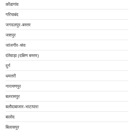
कोंडागांव
गरियाबंद
जगदलपुर-बस्तर
जशपुर
जांजगीर-चंपा
दंतेवाड़ा (दक्षिण बस्तर)
दुर्ग
धमतरी
नारायणपुर
बलरामपुर
बलौदाबाजार-भाटापारा
बालोद
बिलासपुर