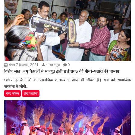
मंगल 7 दिसम्बर, 2021
भारत न्यूज़
0
विशेष लेख : नए फैसलों से मजबूत होती छत्तीसगढ़ की पौनी-पसारी की परम्परा
छत्तीसगढ़ के गांवों का सामाजिक ताना-बाना आज भी जीवंत है। गांव की सामाजिक
संरचना में लोगों...
गेस्ट कॉलम
लेख/आलेख