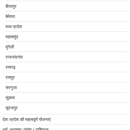
बीजापुर
बेमेतरा
मध्य प्रदेश
महासमुंद
मुंगेली
राजनांदगांव
रायगढ़
रायपुर
सरगुजा
सुकमा
सूरजपुर
देश-प्रदेश की महत्वपूर्ण योजनाएं
धर्म-अध्यात्म/ पंचांग / राशिफल