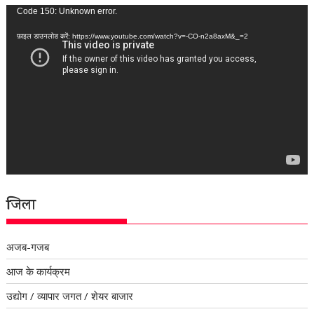
वीडियो
Code 150: Unknown error.
प्लेयर
फ़ाइल डाउनलोड करें: https://www.youtube.com/watch?v=-CO-n2a8axM&_=2
जिला
अजब-गजब
आज के कार्यक्रम
उद्योग / व्यापार जगत / शेयर बाजार