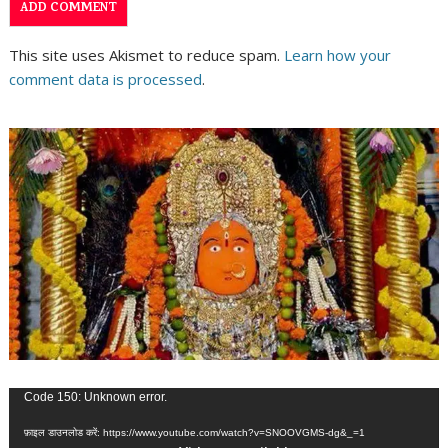
This site uses Akismet to reduce spam.
Learn how your
comment data is processed
.
वीडियो
Code 150: Unknown error.
प्लेयर
फ़ाइल डाउनलोड करें: https://www.youtube.com/watch?v=SNOOVGMS-dg&_=1