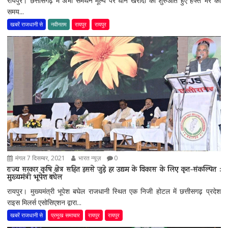
रायपुर। छत्तीसगढ़ में अभी समर्थन मूल्य पर धान खरीदी की शुरुआत हुए हफ्ते भर का
समय...
खबरें राजधानी से
नवीनतम
रायपुर
रायपुर
मंगल 7 दिसम्बर, 2021
भारत न्यूज़
0
राज्य सरकार कृषि क्षेत्र सहित इससे जुड़े हर उद्यम के विकास के लिए कृत-संकल्पित :
मुख्यमंत्री भूपेश बघेल
रायपुर। मुख्यमंत्री भूपेश बघेल राजधानी स्थित एक निजी होटल में छत्तीसगढ़ प्रदेश
राइस मिलर्स एसोसिएशन द्वारा...
खबरें राजधानी से
प्रमुख समाचार
रायपुर
रायपुर