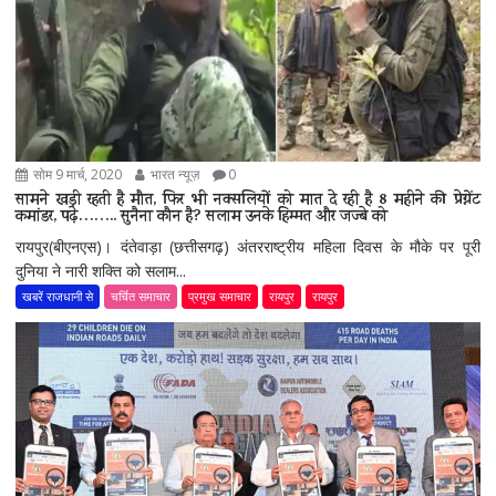
सोम 9 मार्च, 2020
भारत न्यूज़
0
सामने खड़ी रहती है मौत, फिर भी नक्सलियों को मात दे रही है 8 महीने की प्रेग्नेंट
कमांडर, पढ़े…….. सुनैना कौन है? सलाम उनके हिम्मत और जज्बे को
रायपुर(बीएनएस)। दंतेवाड़ा (छत्तीसगढ़) अंतरराष्ट्रीय महिला दिवस के मौके पर पूरी
दुनिया ने नारी शक्ति को सलाम...
खबरें राजधानी से
चर्चित समाचार
प्रमुख समाचार
रायपुर
रायपुर