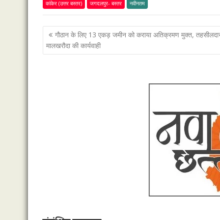
कांकेर (उत्तर बस्तर)
जगदलपुर- बस्तर
नवीनतम
पोस्ट
गौठान के लिए 13 एकड़ जमीन को कराया अतिक्रमण मुक्त, तहसीलदा
नेविगेशन
मालखरौदा की कार्यवाही