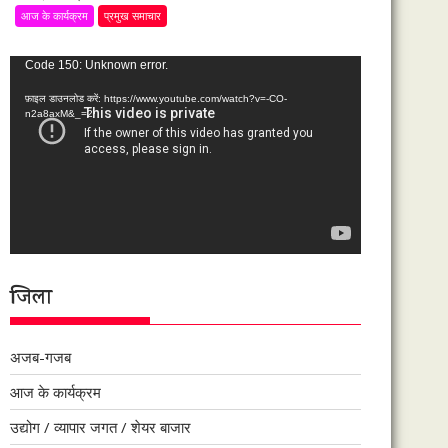
आज के कार्यक्रम
प्रमुख समाचार
वीडियो
Code 150: Unknown error.
प्लेयर
फ़ाइल डाउनलोड करें: https://www.youtube.com/watch?v=-CO-
n2a8axM&_=2
जिला
अजब-गजब
आज के कार्यक्रम
उद्योग / व्यापार जगत / शेयर बाजार