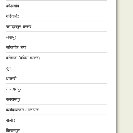
कोंडागांव
गरियाबंद
जगदलपुर-बस्तर
जशपुर
जांजगीर-चंपा
दंतेवाड़ा (दक्षिण बस्तर)
दुर्ग
धमतरी
नारायणपुर
बलरामपुर
बलौदाबाजार-भाटापारा
बालोद
बिलासपुर