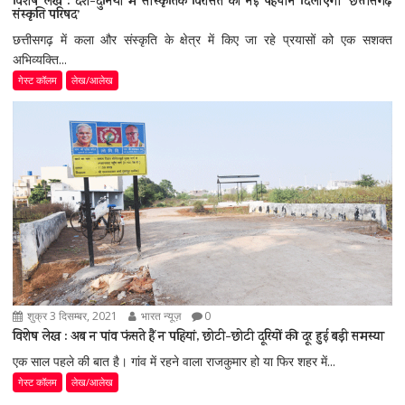
विशेष लेख : देश-दुनिया में सांस्कृतिक विरासत को नई पहचान दिलाएगी ’छत्तीसगढ़
संस्कृति परिषद’
छत्तीसगढ़ में कला और संस्कृति के क्षेत्र में किए जा रहे प्रयासों को एक सशक्त
अभिव्यक्ति...
गेस्ट कॉलम
लेख/आलेख
शुक्र 3 दिसम्बर, 2021
भारत न्यूज़
0
विशेष लेख : अब न पांव फंसते हैं न पहियां, छोटी-छोटी दूरियों की दूर हुई बड़ी समस्या
एक साल पहले की बात है। गांव में रहने वाला राजकुमार हो या फिर शहर में...
गेस्ट कॉलम
लेख/आलेख