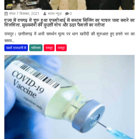
मंगल 7 दिसम्बर, 2021
भारत न्यूज़
0
राज्य में रायगढ़ से शुरू हुआ एफसीआई में कस्टम मिलिंग का चावल जमा कराने का
सिलसिला, मुख्यमंत्री की दूरदर्शी सोच और उदार फैसलों का नतीजा
रायपुर। छत्तीसगढ़ में अभी समर्थन मूल्य पर धान खरीदी की शुरुआत हुए हफ्ते भर का
समय...
खबरें राजधानी से
नवीनतम
रायपुर
रायपुर