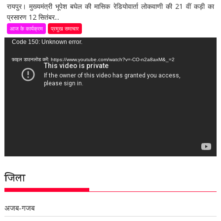
रायपुर। मुख्यमंत्री भूपेश बघेल की मासिक रेडियोवार्ता लोकवाणी की 21 वीं कड़ी का
प्रसारण 12 सितंबर...
आज के कार्यक्रम
प्रमुख समाचार
वीडियो
Code 150: Unknown error.
प्लेयर
फ़ाइल डाउनलोड करें: https://www.youtube.com/watch?v=-CO-n2a8axM&_=2
जिला
अजब-गजब