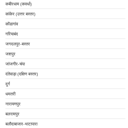
कबीरधाम (कवर्धा)
कांकेर (उत्तर बस्तर)
कोंडागांव
गरियाबंद
जगदलपुर-बस्तर
जशपुर
जांजगीर-चंपा
दंतेवाड़ा (दक्षिण बस्तर)
दुर्ग
धमतरी
नारायणपुर
बलरामपुर
बलौदाबाजार-भाटापारा