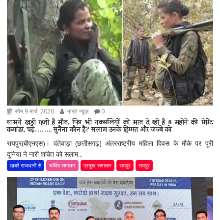
सोम 9 मार्च, 2020
भारत न्यूज़
0
सामने खड़ी रहती है मौत, फिर भी नक्सलियों को मात दे रही है 8 महीने की प्रेग्नेंट
कमांडर, पढ़े…….. सुनैना कौन है? सलाम उनके हिम्मत और जज्बे को
रायपुर(बीएनएस)। दंतेवाड़ा (छत्तीसगढ़) अंतरराष्ट्रीय महिला दिवस के मौके पर पूरी
दुनिया ने नारी शक्ति को सलाम...
खबरें राजधानी से
चर्चित समाचार
प्रमुख समाचार
रायपुर
रायपुर