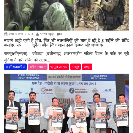
सोम 9 मार्च, 2020
भारत न्यूज़
0
सामने खड़ी रहती है मौत, फिर भी नक्सलियों को मात दे रही है 8 महीने की प्रेग्नेंट
कमांडर, पढ़े…….. सुनैना कौन है? सलाम उनके हिम्मत और जज्बे को
रायपुर(बीएनएस)। दंतेवाड़ा (छत्तीसगढ़) अंतरराष्ट्रीय महिला दिवस के मौके पर पूरी
दुनिया ने नारी शक्ति को सलाम...
खबरें राजधानी से
चर्चित समाचार
प्रमुख समाचार
रायपुर
रायपुर