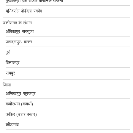
मुख्यमंत्री हाट बाजार क्लीनिक योजना
यूनिवर्सल पीडीएस स्कीम
छत्तीसगढ़ के संभाग
अंबिकापुर-सरगुजा
जगदलपुर- बस्तर
दुर्ग
बिलासपुर
रायपुर
जिला
अम्बिकापुर-सूरजपुर
कबीरधाम (कवर्धा)
कांकेर (उत्तर बस्तर)
कोंडागांव