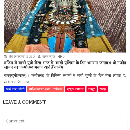
रवि 9 फ़रवरी, 2020
भारत न्यूज़
0
राजिम में माघी पुन्नी मेला आज से, माघी पूर्णिमा के दिन भगवान जगन्नाथ श्री राजीव
लोचन का जन्मोत्सव मनाने आते हैं राजिम
रायपुर(बीएनएस)। छत्तीसगढ़ के विभिन्न स्थानों में माघी पुन्नी के दिन मेला लगता है,
लेकिन राजिम माघी...
खबरें राजधानी से
धर्म-अध्यात्म/ पंचांग / राशिफल
प्रमुख समाचार
रायपुर
रायपुर
LEAVE A COMMENT