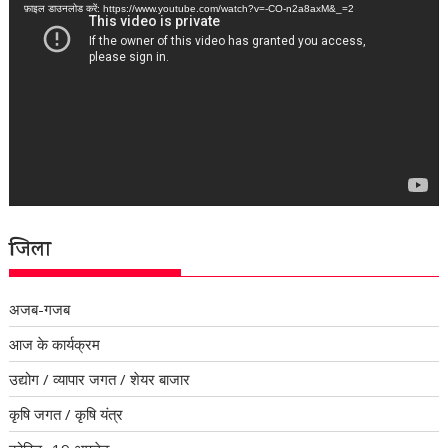
फ़ाइल डाउनलोड करें: https://www.youtube.com/watch?v=-CO-n2a8axM&_=2
जिला
अजब-गजब
आज के कार्यक्रम
उद्योग / व्यापार जगत / शेयर बाजार
कृषि जगत / कृषि यंत्र