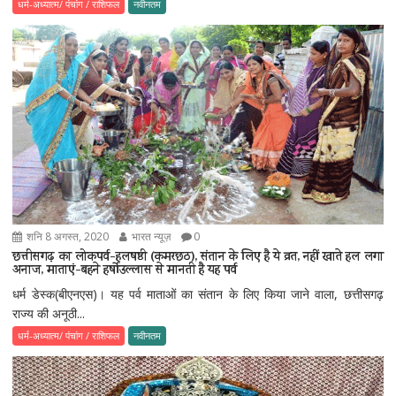
धर्म-अध्यात्म/ पंचांग / राशिफल
नवीनतम
शनि 8 अगस्त, 2020
भारत न्यूज़
0
छत्तीसगढ़ का लोकपर्व-हलषष्ठी (कमरछठ), संतान के लिए है ये व्रत, नहीं खाते हल लगा
अनाज, माताएं-बहने हर्षोउल्लास से मानती है यह पर्व
धर्म डेस्क(बीएनएस)। यह पर्व माताओं का संतान के लिए किया जाने वाला, छत्तीसगढ़
राज्य की अनूठी...
धर्म-अध्यात्म/ पंचांग / राशिफल
नवीनतम