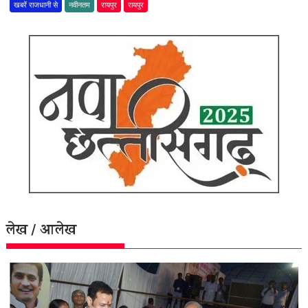
खबरें राजधानी से
नवीनतम
रायपुर
रायपुर
लेख / आलेख