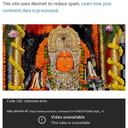
This site uses Akismet to reduce spam.
Learn how your
comment data is processed
.
वीडियो
Code 150: Unknown error.
प्लेयर
फ़ाइल डाउनलोड करें: https://www.youtube.com/watch?v=SNOOVGMS-dg&_=1