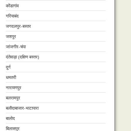
कोंडागांव
गरियाबंद
जगदलपुर-बस्तर
जशपुर
जांजगीर-चंपा
दंतेवाड़ा (दक्षिण बस्तर)
दुर्ग
धमतरी
नारायणपुर
बलरामपुर
बलौदाबाजार-भाटापारा
बालोद
बिलासपुर