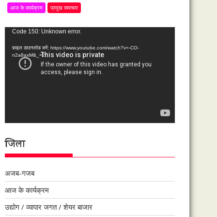
आज के कार्यक्रम
प्रमुख समाचार
वीडियो
Code 150: Unknown error.
प्लेयर
फ़ाइल डाउनलोड करें: https://www.youtube.com/watch?v=-CO-
n2a8axM&_=2
जिला
अजब-गजब
आज के कार्यक्रम
उद्योग / व्यापार जगत / शेयर बाजार