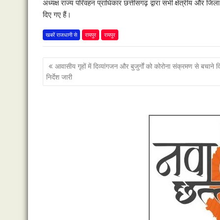
अध्यक्ष राज्य परिवहन प्राधिकार छत्तीसगढ़ द्वारा सभी क्षेत्रीय और
दिए गए हैं।
खबरें राजधानी से
रायपुर
रायपुर
पोस्ट
आवासीय गृहों में दिव्यांगजन और बुजुर्गाें को कोरोना संक्रमण से बचाने द
नेविगेशन
निर्देश जारी