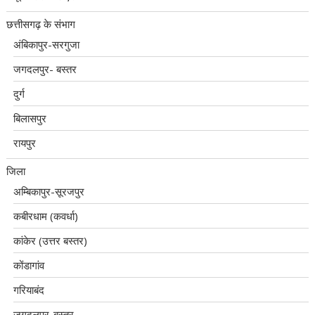
छत्तीसगढ़ के संभाग
अंबिकापुर-सरगुजा
जगदलपुर- बस्तर
दुर्ग
बिलासपुर
रायपुर
जिला
अम्बिकापुर-सूरजपुर
कबीरधाम (कवर्धा)
कांकेर (उत्तर बस्तर)
कोंडागांव
गरियाबंद
जगदलपुर-बस्तर