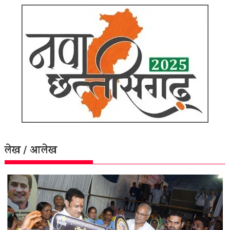
लेख / आलेख