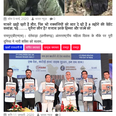
सोम 9 मार्च, 2020
भारत न्यूज़
0
सामने खड़ी रहती है मौत, फिर भी नक्सलियों को मात दे रही है 8 महीने की प्रेग्नेंट
कमांडर, पढ़े…….. सुनैना कौन है? सलाम उनके हिम्मत और जज्बे को
रायपुर(बीएनएस)। दंतेवाड़ा (छत्तीसगढ़) अंतरराष्ट्रीय महिला दिवस के मौके पर पूरी
दुनिया ने नारी शक्ति को सलाम...
खबरें राजधानी से
चर्चित समाचार
प्रमुख समाचार
रायपुर
रायपुर
शनि 11 जनवरी, 2020
भारत न्यूज़
0