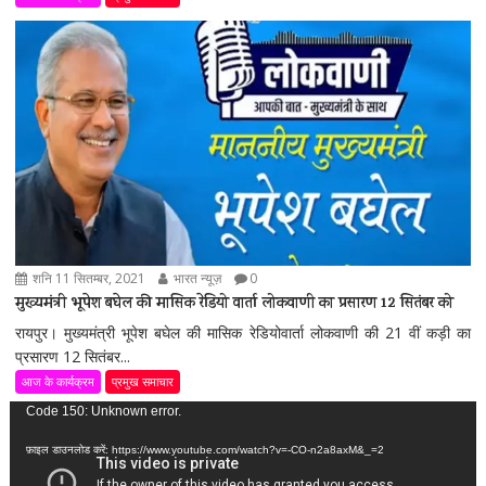
शनि 11 सितम्बर, 2021
भारत न्यूज़
0
मुख्यमंत्री भूपेश बघेल की मासिक रेडियो वार्ता लोकवाणी का प्रसारण 12 सितंबर को
रायपुर। मुख्यमंत्री भूपेश बघेल की मासिक रेडियोवार्ता लोकवाणी की 21 वीं कड़ी का
प्रसारण 12 सितंबर...
आज के कार्यक्रम
प्रमुख समाचार
वीडियो
Code 150: Unknown error.
प्लेयर
फ़ाइल डाउनलोड करें: https://www.youtube.com/watch?v=-CO-n2a8axM&_=2