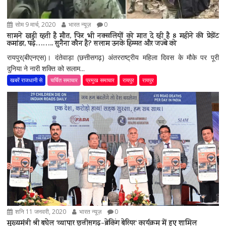
सोम 9 मार्च, 2020
भारत न्यूज़
0
सामने खड़ी रहती है मौत, फिर भी नक्सलियों को मात दे रही है 8 महीने की प्रेग्नेंट
कमांडर, पढ़े…….. सुनैना कौन है? सलाम उनके हिम्मत और जज्बे को
रायपुर(बीएनएस)। दंतेवाड़ा (छत्तीसगढ़) अंतरराष्ट्रीय महिला दिवस के मौके पर पूरी
दुनिया ने नारी शक्ति को सलाम...
खबरें राजधानी से
चर्चित समाचार
प्रमुख समाचार
रायपुर
रायपुर
शनि 11 जनवरी, 2020
भारत न्यूज़
0
मुख्यमंत्री श्री बघेल ‘व्यापार छत्तीसगढ़-ब्रेकिंग बेरियर‘ कार्यक्रम में हुए शामिल