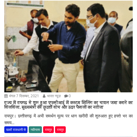
मंगल 7 दिसम्बर, 2021
भारत न्यूज़
0
राज्य में रायगढ़ से शुरू हुआ एफसीआई में कस्टम मिलिंग का चावल जमा कराने का
सिलसिला, मुख्यमंत्री की दूरदर्शी सोच और उदार फैसलों का नतीजा
रायपुर। छत्तीसगढ़ में अभी समर्थन मूल्य पर धान खरीदी की शुरुआत हुए हफ्ते भर का
समय...
खबरें राजधानी से
नवीनतम
रायपुर
रायपुर