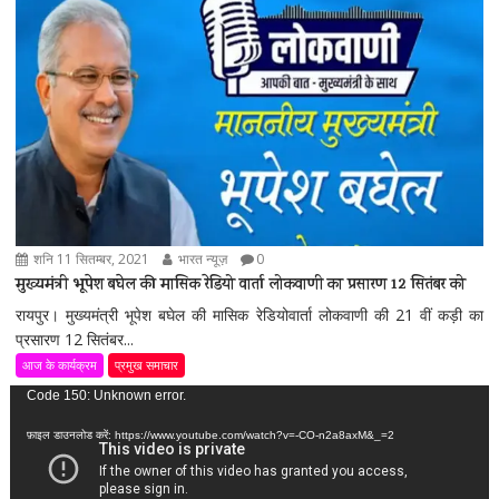
शनि 11 सितम्बर, 2021
भारत न्यूज़
0
मुख्यमंत्री भूपेश बघेल की मासिक रेडियो वार्ता लोकवाणी का प्रसारण 12 सितंबर को
रायपुर। मुख्यमंत्री भूपेश बघेल की मासिक रेडियोवार्ता लोकवाणी की 21 वीं कड़ी का
प्रसारण 12 सितंबर...
आज के कार्यक्रम
प्रमुख समाचार
वीडियो
Code 150: Unknown error.
प्लेयर
फ़ाइल डाउनलोड करें: https://www.youtube.com/watch?v=-CO-n2a8axM&_=2