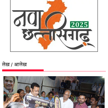
लेख / आलेख