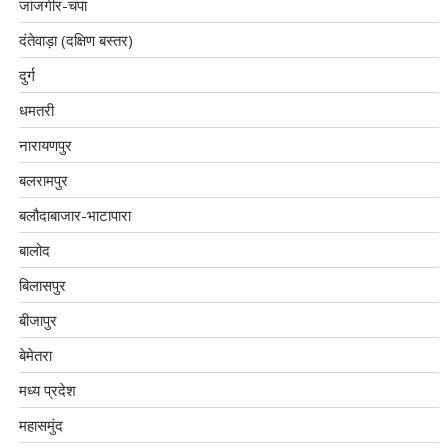
जांजगीर-चंपा
दंतेवाड़ा (दक्षिण बस्तर)
दुर्ग
धमतरी
नारायणपुर
बलरामपुर
बलौदाबाजार-भाटापारा
बालोद
बिलासपुर
बीजापुर
बेमेतरा
मध्य प्रदेश
महासमुंद