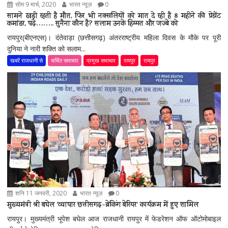
सोम 9 मार्च, 2020
भारत न्यूज़
0
सामने खड़ी रहती है मौत, फिर भी नक्सलियों को मात दे रही है 8 महीने की प्रेग्नेंट
कमांडर, पढ़े…….. सुनैना कौन है? सलाम उनके हिम्मत और जज्बे को
रायपुर(बीएनएस)। दंतेवाड़ा (छत्तीसगढ़) अंतरराष्ट्रीय महिला दिवस के मौके पर पूरी
दुनिया ने नारी शक्ति को सलाम...
खबरें राजधानी से
चर्चित समाचार
प्रमुख समाचार
रायपुर
रायपुर
शनि 11 जनवरी, 2020
भारत न्यूज़
0
मुख्यमंत्री श्री बघेल ‘व्यापार छत्तीसगढ़-ब्रेकिंग बेरियर‘ कार्यक्रम में हुए शामिल
रायपुर। मुख्यमंत्री भूपेश बघेल आज राजधानी रायपुर में फेडरेशन ऑफ ऑटोमोबाइल