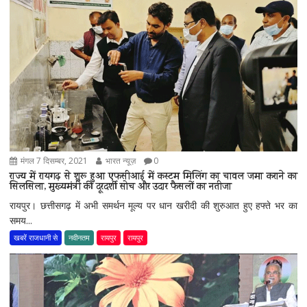
मंगल 7 दिसम्बर, 2021
भारत न्यूज़
0
राज्य में रायगढ़ से शुरू हुआ एफसीआई में कस्टम मिलिंग का चावल जमा कराने का
सिलसिला, मुख्यमंत्री की दूरदर्शी सोच और उदार फैसलों का नतीजा
रायपुर। छत्तीसगढ़ में अभी समर्थन मूल्य पर धान खरीदी की शुरुआत हुए हफ्ते भर का
समय...
खबरें राजधानी से
नवीनतम
रायपुर
रायपुर