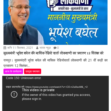
शनि 11 सितम्बर, 2021
भारत न्यूज़
0
मुख्यमंत्री भूपेश बघेल की मासिक रेडियो वार्ता लोकवाणी का प्रसारण 12 सितंबर को
रायपुर। मुख्यमंत्री भूपेश बघेल की मासिक रेडियोवार्ता लोकवाणी की 21 वीं कड़ी का
प्रसारण 12 सितंबर...
आज के कार्यक्रम
प्रमुख समाचार
वीडियो
Code 150: Unknown error.
प्लेयर
फ़ाइल डाउनलोड करें: https://www.youtube.com/watch?v=-CO-n2a8axM&_=2