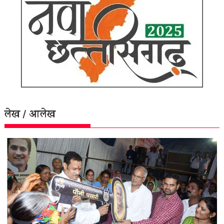
लेख / आलेख