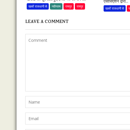
एसोसिएशन द्वारा...
खबरें राजधानी से
नवीनतम
रायपुर
रायपुर
खबरें राजधानी से
प
LEAVE A COMMENT