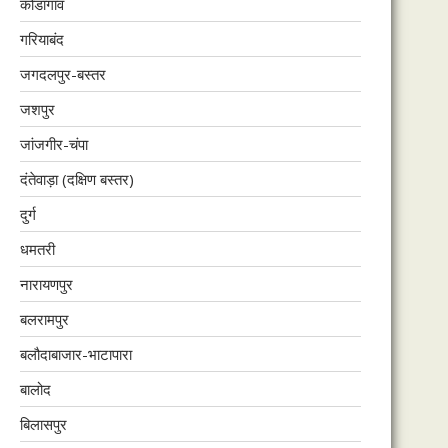
कोंडागांव
गरियाबंद
जगदलपुर-बस्तर
जशपुर
जांजगीर-चंपा
दंतेवाड़ा (दक्षिण बस्तर)
दुर्ग
धमतरी
नारायणपुर
बलरामपुर
बलौदाबाजार-भाटापारा
बालोद
बिलासपुर