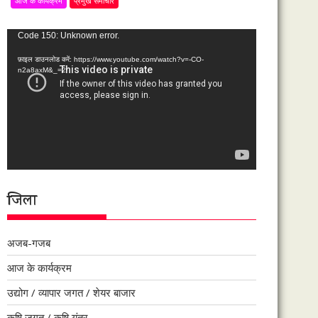
आज के कार्यक्रम
प्रमुख समाचार
वीडियो
Code 150: Unknown error.
प्लेयर
फ़ाइल डाउनलोड करें: https://www.youtube.com/watch?v=-CO-
n2a8axM&_=2
जिला
अजब-गजब
आज के कार्यक्रम
उद्योग / व्यापार जगत / शेयर बाजार
कृषि जगत / कृषि यंत्र