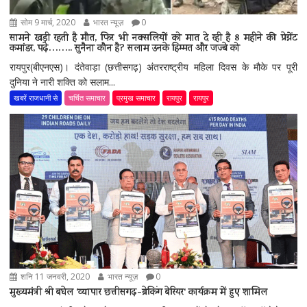
सोम 9 मार्च, 2020
भारत न्यूज़
0
सामने खड़ी रहती है मौत, फिर भी नक्सलियों को मात दे रही है 8 महीने की प्रेग्नेंट
कमांडर, पढ़े…….. सुनैना कौन है? सलाम उनके हिम्मत और जज्बे को
रायपुर(बीएनएस)। दंतेवाड़ा (छत्तीसगढ़) अंतरराष्ट्रीय महिला दिवस के मौके पर पूरी
दुनिया ने नारी शक्ति को सलाम...
खबरें राजधानी से
चर्चित समाचार
प्रमुख समाचार
रायपुर
रायपुर
शनि 11 जनवरी, 2020
भारत न्यूज़
0
मुख्यमंत्री श्री बघेल ‘व्यापार छत्तीसगढ़-ब्रेकिंग बेरियर‘ कार्यक्रम में हुए शामिल