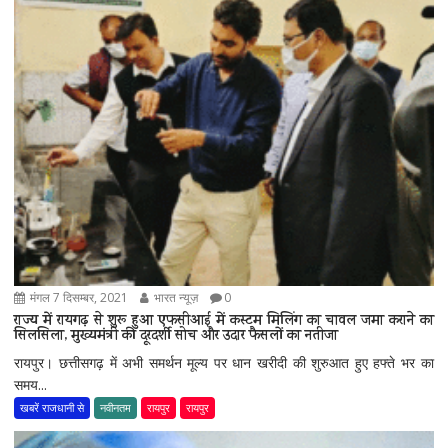
मंगल 7 दिसम्बर, 2021
भारत न्यूज़
0
राज्य में रायगढ़ से शुरू हुआ एफसीआई में कस्टम मिलिंग का चावल जमा कराने का
सिलसिला, मुख्यमंत्री की दूरदर्शी सोच और उदार फैसलों का नतीजा
रायपुर। छत्तीसगढ़ में अभी समर्थन मूल्य पर धान खरीदी की शुरुआत हुए हफ्ते भर का
समय...
खबरें राजधानी से
नवीनतम
रायपुर
रायपुर