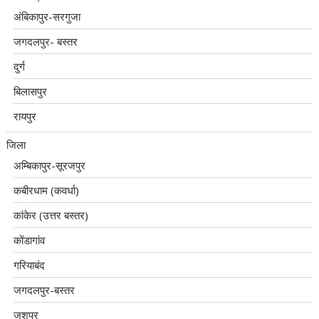
अंबिकापुर-सरगुजा
जगदलपुर- बस्तर
दुर्ग
बिलासपुर
रायपुर
जिला
अम्बिकापुर-सूरजपुर
कबीरधाम (कवर्धा)
कांकेर (उत्तर बस्तर)
कोंडागांव
गरियाबंद
जगदलपुर-बस्तर
जशपुर