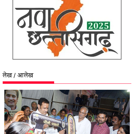
लेख / आलेख