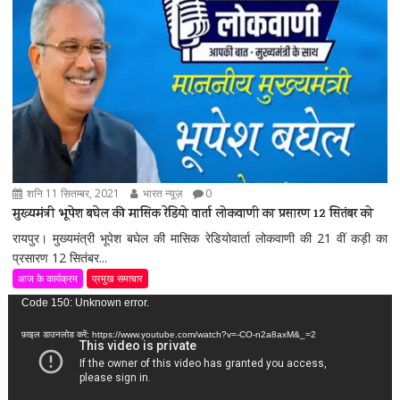
शनि 11 सितम्बर, 2021
भारत न्यूज़
0
मुख्यमंत्री भूपेश बघेल की मासिक रेडियो वार्ता लोकवाणी का प्रसारण 12 सितंबर को
रायपुर। मुख्यमंत्री भूपेश बघेल की मासिक रेडियोवार्ता लोकवाणी की 21 वीं कड़ी का
प्रसारण 12 सितंबर...
आज के कार्यक्रम
प्रमुख समाचार
वीडियो
Code 150: Unknown error.
प्लेयर
फ़ाइल डाउनलोड करें: https://www.youtube.com/watch?v=-CO-n2a8axM&_=2