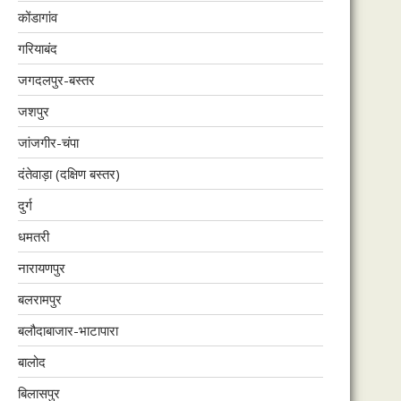
कोंडागांव
गरियाबंद
जगदलपुर-बस्तर
जशपुर
जांजगीर-चंपा
दंतेवाड़ा (दक्षिण बस्तर)
दुर्ग
धमतरी
नारायणपुर
बलरामपुर
बलौदाबाजार-भाटापारा
बालोद
बिलासपुर