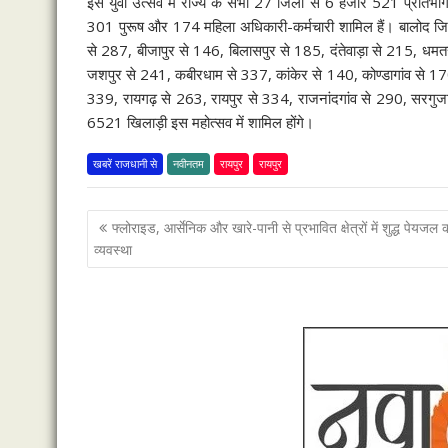
इस युवा उत्सव में राज्य के सभी 27 जिलों से 6 हजार 521 प्रतिभा
301 पुरूष और 174 महिला अधिकारी-कर्मचारी शामिल हैं। बालोद जिल
से 287, बीजापुर से 146, बिलासपुर से 185, दंतेवाड़ा से 215, धमतर
जशपुर से 241, कबीरधाम से 337, कांकेर से 140, कोण्डागांव से 170
339, रायगढ़ से 263, रायपुर से 334, राजनांदगांव से 290, सरगुज
6521 खिलाड़ी इस महोत्सव में शामिल होंगे।
खबरें राजधानी से
नवीनतम
रायपुर
रायपुर
पोस्ट
फ्लोराइड, आर्सेनिक और खारे-पानी से प्रभावित क्षेत्रों में शुद्ध पेयजल 
नेविगेशन
व्यवस्था