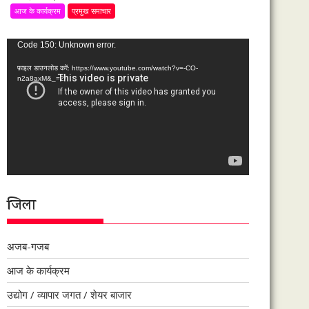
आज के कार्यक्रम
प्रमुख समाचार
वीडियो
Code 150: Unknown error.
प्लेयर
फ़ाइल डाउनलोड करें: https://www.youtube.com/watch?v=-CO-
n2a8axM&_=2
जिला
अजब-गजब
आज के कार्यक्रम
उद्योग / व्यापार जगत / शेयर बाजार