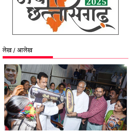
लेख / आलेख