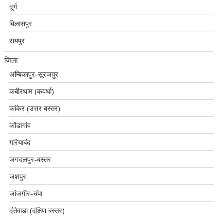
दुर्ग
बिलासपुर
रायपुर
जिला
अम्बिकापुर-सूरजपुर
कबीरधाम (कवर्धा)
कांकेर (उत्तर बस्तर)
कोंडागांव
गरियाबंद
जगदलपुर-बस्तर
जशपुर
जांजगीर-चंपा
दंतेवाड़ा (दक्षिण बस्तर)