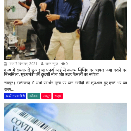
मंगल 7 दिसम्बर, 2021
भारत न्यूज़
0
राज्य में रायगढ़ से शुरू हुआ एफसीआई में कस्टम मिलिंग का चावल जमा कराने का
सिलसिला, मुख्यमंत्री की दूरदर्शी सोच और उदार फैसलों का नतीजा
रायपुर। छत्तीसगढ़ में अभी समर्थन मूल्य पर धान खरीदी की शुरुआत हुए हफ्ते भर का
समय...
खबरें राजधानी से
नवीनतम
रायपुर
रायपुर