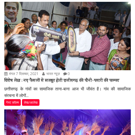
मंगल 7 दिसम्बर, 2021
भारत न्यूज़
0
विशेष लेख : नए फैसलों से मजबूत होती छत्तीसगढ़ की पौनी-पसारी की परम्परा
छत्तीसगढ़ के गांवों का सामाजिक ताना-बाना आज भी जीवंत है। गांव की सामाजिक
संरचना में लोगों...
गेस्ट कॉलम
लेख/आलेख