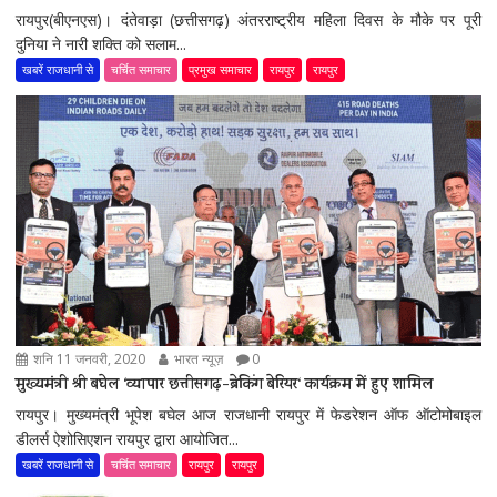
रायपुर(बीएनएस)। दंतेवाड़ा (छत्तीसगढ़) अंतरराष्ट्रीय महिला दिवस के मौके पर पूरी
दुनिया ने नारी शक्ति को सलाम...
खबरें राजधानी से
चर्चित समाचार
प्रमुख समाचार
रायपुर
रायपुर
शनि 11 जनवरी, 2020
भारत न्यूज़
0
मुख्यमंत्री श्री बघेल ‘व्यापार छत्तीसगढ़-ब्रेकिंग बेरियर‘ कार्यक्रम में हुए शामिल
रायपुर। मुख्यमंत्री भूपेश बघेल आज राजधानी रायपुर में फेडरेशन ऑफ ऑटोमोबाइल
डीलर्स ऐशोसिएशन रायपुर द्वारा आयोजित...
खबरें राजधानी से
चर्चित समाचार
रायपुर
रायपुर