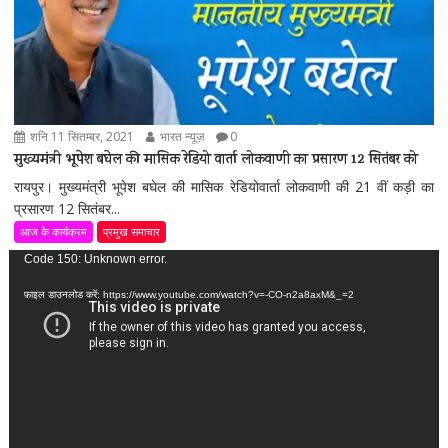
शनि 11 सितम्बर, 2021
भारत न्यूज़
0
मुख्यमंत्री भूपेश बघेल की मासिक रेडियो वार्ता लोकवाणी का प्रसारण 12 सितंबर को
रायपुर। मुख्यमंत्री भूपेश बघेल की मासिक रेडियोवार्ता लोकवाणी की 21 वीं कड़ी का
प्रसारण 12 सितंबर...
आज के कार्यक्रम
प्रमुख समाचार
वीडियो
Code 150: Unknown error.
प्लेयर
फ़ाइल डाउनलोड करें: https://www.youtube.com/watch?v=-CO-n2a8axM&_=2