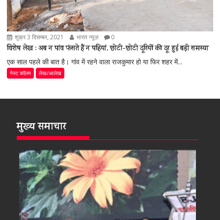
शुक्र 3 दिसम्बर, 2021
भारत न्यूज़
0
विशेष लेख : अब न पांव फंसते हैं न पहियां, छोटी-छोटी दूरियों की दूर हुई बड़ी समस्या
एक साल पहले की बात है। गांव में रहने वाला राजकुमार हो या फिर शहर में...
गेस्ट कॉलम
लेख/आलेख
मुख्य समाचार