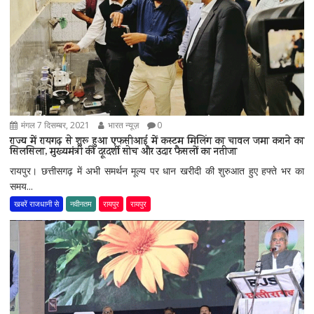
मंगल 7 दिसम्बर, 2021
भारत न्यूज़
0
राज्य में रायगढ़ से शुरू हुआ एफसीआई में कस्टम मिलिंग का चावल जमा कराने का
सिलसिला, मुख्यमंत्री की दूरदर्शी सोच और उदार फैसलों का नतीजा
रायपुर। छत्तीसगढ़ में अभी समर्थन मूल्य पर धान खरीदी की शुरुआत हुए हफ्ते भर का
समय...
खबरें राजधानी से
नवीनतम
रायपुर
रायपुर