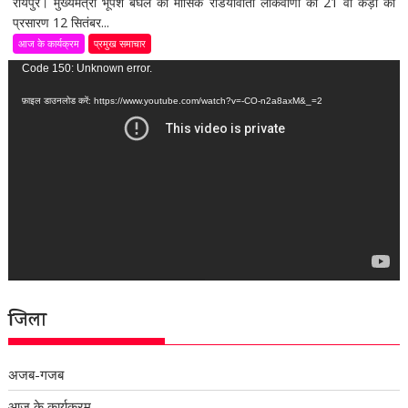
रायपुर। मुख्यमंत्री भूपेश बघेल की मासिक रेडियोवार्ता लोकवाणी की 21 वीं कड़ी का
प्रसारण 12 सितंबर...
आज के कार्यक्रम
प्रमुख समाचार
वीडियो
Code 150: Unknown error.
प्लेयर
फ़ाइल डाउनलोड करें: https://www.youtube.com/watch?v=-CO-n2a8axM&_=2
जिला
अजब-गजब
आज के कार्यक्रम