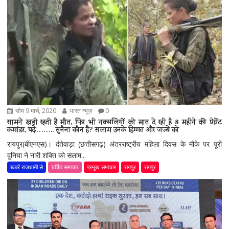
सोम 9 मार्च, 2020
भारत न्यूज़
0
सामने खड़ी रहती है मौत, फिर भी नक्सलियों को मात दे रही है 8 महीने की प्रेग्नेंट
कमांडर, पढ़े…….. सुनैना कौन है? सलाम उनके हिम्मत और जज्बे को
रायपुर(बीएनएस)। दंतेवाड़ा (छत्तीसगढ़) अंतरराष्ट्रीय महिला दिवस के मौके पर पूरी
दुनिया ने नारी शक्ति को सलाम...
खबरें राजधानी से
चर्चित समाचार
प्रमुख समाचार
रायपुर
रायपुर