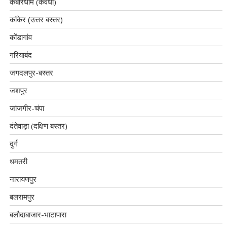
कबीरधाम (कवर्धा)
कांकेर (उत्तर बस्तर)
कोंडागांव
गरियाबंद
जगदलपुर-बस्तर
जशपुर
जांजगीर-चंपा
दंतेवाड़ा (दक्षिण बस्तर)
दुर्ग
धमतरी
नारायणपुर
बलरामपुर
बलौदाबाजार-भाटापारा